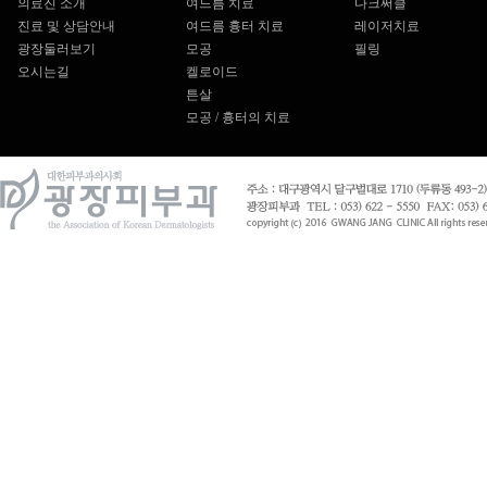
의료진 소개
여드름 치료
다크써클
진료 및 상담안내
여드름 흉터 치료
레이저치료
광장둘러보기
모공
필링
오시는길
켈로이드
튼살
모공 / 흉터의 치료