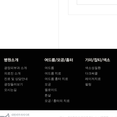
광장피부과 소개
여드름
색소성질환
의료진 소개
여드름 치료
다크써클
진료 및 상담안내
여드름 흉터 치료
레이저치료
광장둘러보기
모공
필링
오시는길
켈로이드
튼살
모공 / 흉터의 치료