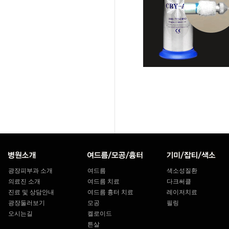
광장피부과 소개
여드름
색소성질환
의료진 소개
여드름 치료
다크써클
진료 및 상담안내
여드름 흉터 치료
레이저치료
광장둘러보기
모공
필링
오시는길
켈로이드
튼살